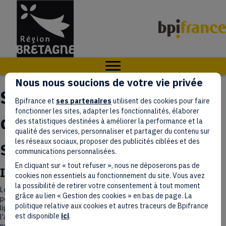
Nous nous soucions de votre vie privée
Schéma pluriannuel
Bpifrance et
ses partenaires
utilisent des cookies pour faire
fonctionner les sites, adapter les fonctionnalités, élaborer
d'accessibilité
des statistiques destinées à améliorer la performance et la
qualité des services, personnaliser et partager du contenu sur
les réseaux sociaux, proposer des publicités ciblées et des
Schéma sur 3 ans
communications personnalisées.
En cliquant sur « tout refuser », nous ne déposerons pas de
Introduction
cookies non essentiels au fonctionnement du site. Vous avez
la possibilité de retirer votre consentement à tout moment
Le décret n° 2019-768 du 24 juillet 2019 relatif à l’accessibilité aux
grâce au lien « Gestion des cookies » en bas de page. La
personnes handicapées des services de communication au public en
politique relative aux cookies et autres traceurs de Bpifrance
ligne, publié le 25 juillet 2019, détermine les obligations relatives à
est disponible
ici
.
l’accessibilité des sites agents et du site